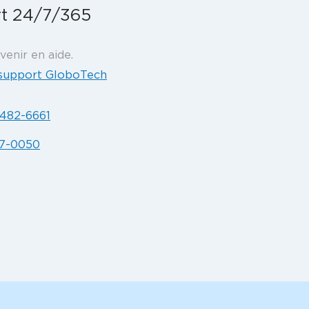
rt 24/7/365
venir en aide.
e support GloboTech
-482-6661
07-0050