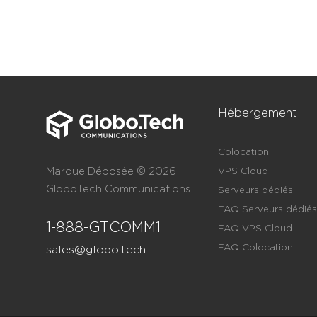
Hébergement
Colocation
Marque Déposée © 2026
VPS Cloud
GloboTech Communications
Serveurs dédiés
FAQ Serveurs dédiés
1-888-GTCOMM1
FAQ VPS Cloud
FAQ Colocation
sales@globo.tech