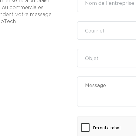
nel se fera un plaisir
 ou commerciales.
endent votre message.
boTech.