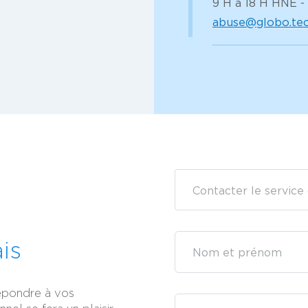
9 H à 18 H HNE -
abuse@globo.te
Contacter le service
is
épondre à vos