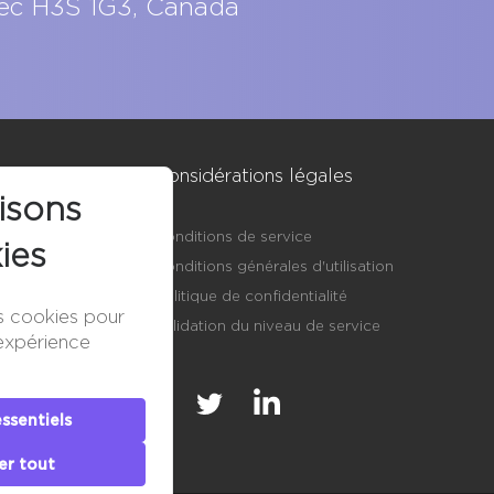
ec H3S 1G3, Canada
oboTech
Considérations légales
isons
sur nous
Conditions de service
ies
s
Conditions générales d'utilisation
 les niveaux de
Politique de confidentialité
es cookies pour
Validation du niveau de service
expérience
de optimisée
 nos clients
ssentiels
 Référencement
er tout