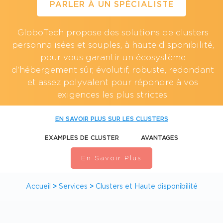
PARLER À UN SPÉCIALISTE
GloboTech propose des solutions de clusters
personnalisées et souples, à haute disponibilité,
pour vous garantir un écosystème
d'hébergement sûr, évolutif, robuste, redondant
et assez polyvalent pour répondre à vos
exigences les plus strictes.
EN SAVOIR PLUS SUR LES CLUSTERS
EXAMPLES DE CLUSTER
AVANTAGES
En Savoir Plus
Accueil
>
Services
>
Clusters et Haute disponibilité