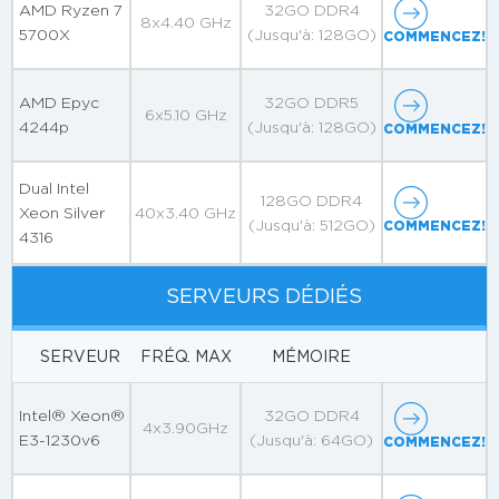
AMD Ryzen 7
32GO DDR4
8x4.40 GHz
5700X
(Jusqu'à: 128GO)
COMMENCEZ!
AMD Epyc
32GO DDR5
6x5.10 GHz
4244p
(Jusqu'à: 128GO)
COMMENCEZ!
Dual Intel
128GO DDR4
Xeon Silver
40x3.40 GHz
(Jusqu'à: 512GO)
COMMENCEZ!
4316
SERVEURS DÉDIÉS
SERVEUR
FRÉQ. MAX
MÉMOIRE
Intel® Xeon®
32GO DDR4
4x3.90GHz
E3-1230v6
(Jusqu'à: 64GO)
COMMENCEZ!