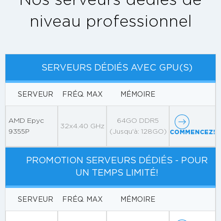
niveau professionnel
SERVEURS DÉDIÉS AVEC GPU(S)
SERVEUR
FRÉQ. MAX
MÉMOIRE
AMD Epyc
64GO DDR5
32x4.40 GHz
9355P
(Jusqu'à: 128GO)
COMMENCEZ!
PROMOTION SERVEURS DÉDIÉS - POUR
UN TEMPS LIMITÉ!
SERVEUR
FRÉQ. MAX
MÉMOIRE