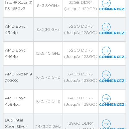
Intel® Xeon®
32GB DDR4
6x3.80GHz
E5-1650v3
(Jusqu'à: 128GB)
COMMENCEZ!
AMD Epyc
32GO DDR5
8x5.30 GHz
4344p
(Jusqu'à: 128GO)
COMMENCEZ!
AMD Epyc
32GO DDR5
12x5.40 GHz
4464p
(Jusqu'à: 128GO)
COMMENCEZ!
AMD Ryzen 9
64GO DDR5
16x5.70 GHz
7950X
(Jusqu'à: 128GO)
COMMENCEZ!
AMD Epyc
64GO DDR5
16x5.70 GHz
4584px
(Jusqu'à: 128GO)
COMMENCEZ!
Dual Intel
128GO DDR4
Xeon Silver
24x3.30 GHz